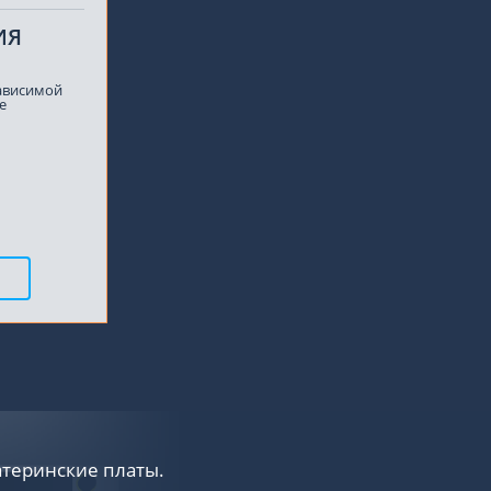
ИЯ
зависимой
e
теринские платы.