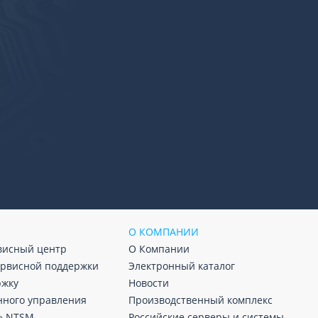
О КОМПАНИИ
висный центр
О Компании
ервисной поддержки
Электронный каталог
ржку
Новости
нного управления
Производственный комплекс
» NTSM
Российские серверы и системы