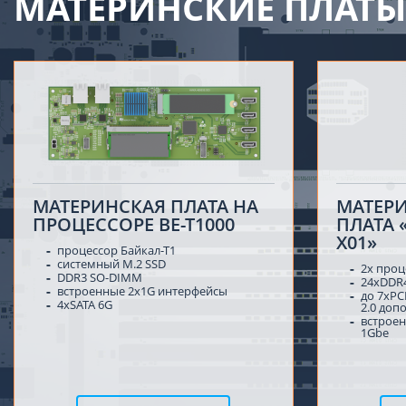
МАТЕРИНСКИЕ ПЛАТЫ
МАТЕРИНСКАЯ ПЛАТА НА
МАТЕР
ПРОЦЕССОРЕ BE-T1000
ПЛАТА 
Х01»
процессор Байкал-Т1
системный M.2 SSD
2х проц
DDR3 SO-DIMM
24xDDR
встроенные 2x1G интерфейсы
до 7xPC
4xSATA 6G
2.0 доп
встрое
1Gbe