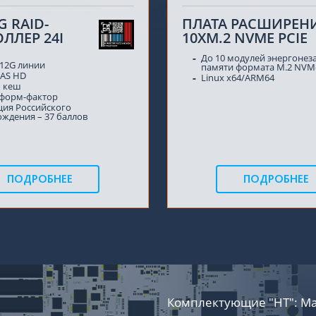
G RAID-
ПЛАТА РАСШИРЕН
ЛЛЕР 24I
10XM.2 NVME PCIE
До 10 модулей энергоне
 12G линии
памяти формата M.2 NVM
SAS HD
Linux x64/ARM64
б кеш
 форм-фактор
ция Российского
ждения – 37 баллов
ПОДРОБНЕЕ
ПОДРОБНЕЕ
Комплектующие "НТ": Ма