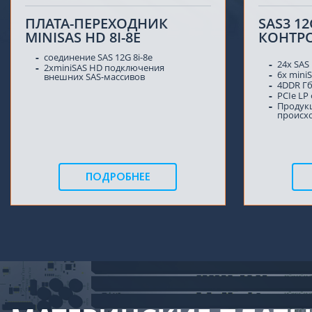
ПЛАТА-ПЕРЕХОДНИК
SAS3 12
MINISAS HD 8I-8E
КОНТРО
соединение SAS 12G 8i-8e
24x SAS
2xminiSAS HD подключения
6x mini
внешних SAS-массивов
4DDR Г
PCIe LP
Продук
происхо
ПОДРОБНЕЕ