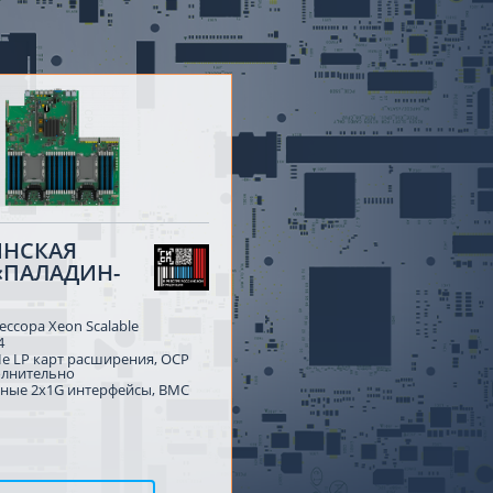
ИНСКАЯ
«ПАЛАДИН-
ессора Xeon Scalable
4
Ie LP карт расширения, OCP
олнительно
нные 2x1G интерфейсы, BMC