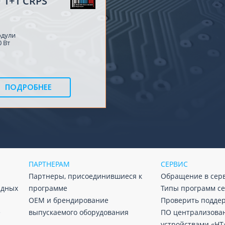
 1+1 CRPS
одули
0 Вт
ПОДРОБНЕЕ
ПАРТНЕРАМ
СЕРВИС
Партнеры, присоединившиеся к
Обращение в сер
адных
программе
Типы программ с
ОЕМ и брендирование
Проверить подде
е
выпускаемого оборудования
ПО централизова
устройствами «НТ