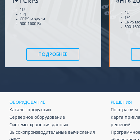
1+1 CRPS
«НТ» 2U
1U
2U
1+1
1+1
CRPS модули
CRPS м
500-1600 Вт
500-160
ПОДРОБНЕЕ
ОБОРУДОВАНИЕ
РЕШЕНИЯ
Каталог продукции
По отраслям
Серверное оборудование
Карта прикл
Системы хранения данных
решений
Высокопроизводительные вычисления
Программно
(HPC)
обеспечение