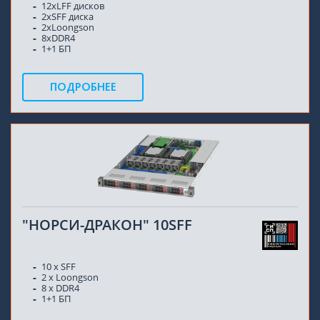
12xLFF дисков
2хSFF диска
2хLoongson
8xDDR4
1+1 БП
ПОДРОБНЕЕ
"НОРСИ-ДРАКОН" 10SFF
10 x SFF
2 x Loongson
8 х DDR4
1+1 БП