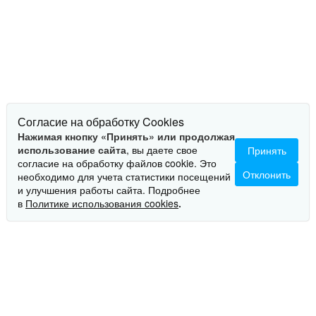
Согласие на обработку Cookies
Нажимая кнопку «Принять» или продолжая
использование сайта
, вы даете свое
Принять
согласие на обработку файлов cookie. Это
Отклонить
необходимо для учета статистики посещений
и улучшения работы сайта. Подробнее
ОПИСАНИЕ
в
Политике использования cookies
.
Универсальный сервер Пантера-128 G3 на архитектуре
х86, дающий возможности построения решений,
требующих максимальной емкости дисковой подсистемы и
плотности хранения.
Назначение и применение: