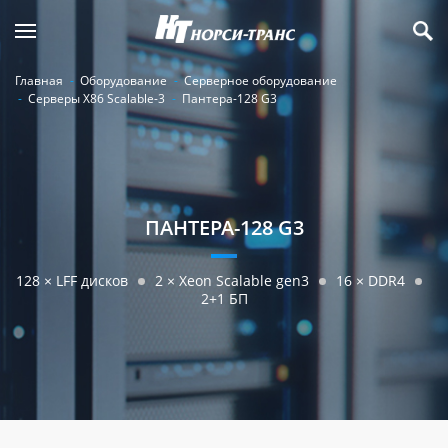
Главная
Оборудование
Серверное оборудование
Серверы Х86 Scalable-3
Пантера-128 G3
ПАНТЕРА-128 G3
128 × LFF дисков
2 × Xeon Scalable gen3
16 × DDR4
2+1 БП