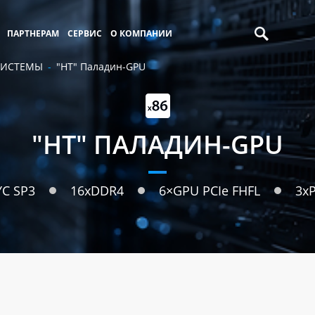
ПАРТНЕРАМ
СЕРВИС
О КОМПАНИИ
СИСТЕМЫ
"НТ" Паладин-GPU
"НТ" ПАЛАДИН-GPU
YC SP3
16хDDR4
6×GPU PCIe FHFL
3х