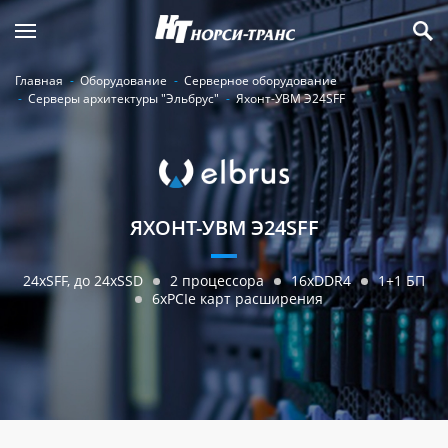
Главная
Оборудование
Серверное оборудование
Серверы архитектуры "Эльбрус"
Яхонт-УВМ Э24SFF
ЯХОНТ-УВМ Э24SFF
24xSFF, до 24xSSD
2 процессора
16xDDR4
1+1 БП
6xPCIe карт расширения