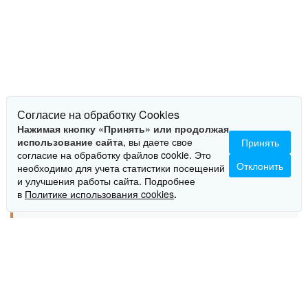
Согласие на обработку Cookies
Нажимая кнопку «Принять» или продолжая
использование сайта
, вы даете свое
Принять
согласие на обработку файлов cookie. Это
Отклонить
необходимо для учета статистики посещений
и улучшения работы сайта. Подробнее
ОПИСАНИЕ
в
Политике использования cookies
.
Сервер Яхонт-УВМ Э24SFF внесен в реестр
промышленной продукции Минпромторга
России.
Российские материнские платы и процессоры: