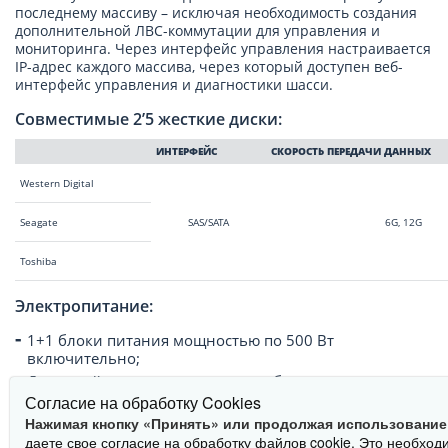
последнему массиву – исключая необходимость создания
дополнительной ЛВС-коммутации для управления и
мониторинга. Через интерфейс управления настраивается
IP-адрес каждого массива, через который доступен веб-
интерфейс управления и диагностики шасси.
Совместимые 2’5 жесткие диски:
ИНТЕРФЕЙС
СКОРОСТЬ ПЕРЕДАЧИ ДАННЫХ
Western Digital
Seagate
SAS/SATA
6G, 12G
Toshiba
Электропитание:
1+1 блоки питания мощностью по 500 Вт
включительно;
Дисковый массив комплектуется блоком питания
220В или 48В по желанию Заказчика.
Согласие на обработку Cookies
Нажимая кнопку «Принять» или продолжая использование
Удобство обслуживания и эксплуатации:
даете свое согласие на обработку файлов cookie. Это необход