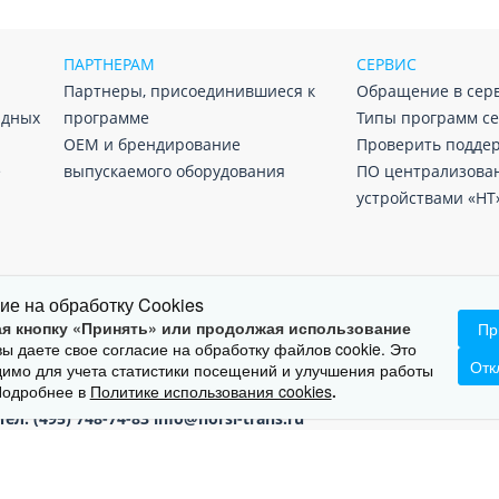
ПАРТНЕРАМ
СЕРВИС
Партнеры, присоединившиеся к
Обращение в сер
адных
программе
Типы программ с
ОЕМ и брендирование
Проверить подде
е
выпускаемого оборудования
ПО централизова
устройствами «НТ
ие на обработку Cookies
я кнопку «Принять» или продолжая использование
Пр
 вы даете свое согласие на обработку файлов cookie. Это
Отк
имо для учета статистики посещений и улучшения работы
Подробнее в
Политике использования cookies
.
Тел:
(495) 748-74-83
info@norsi-trans.ru
а не может быть скопирована, распространена либо передана любым спо