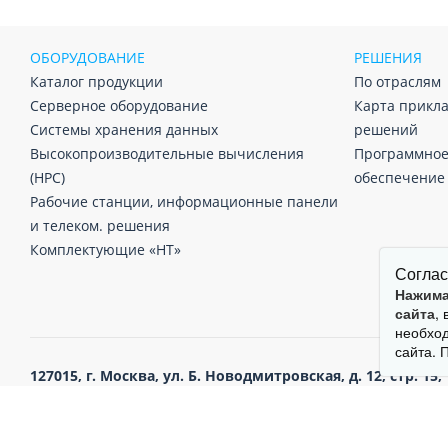
ОБОРУДОВАНИЕ
РЕШЕНИЯ
Каталог продукции
По отраслям
Серверное оборудование
Карта прикл
Системы хранения данных
решений
Высокопроизводительные вычисления
Программно
(HPC)
обеспечение
Рабочие станции, информационные панели
и телеком. решения
Комплектующие «НТ»
Соглас
Нажима
сайта
,
необход
сайта. 
127015,
г. Москва,
ул. Б. Новодмитровская, д. 12, стр. 15,
©1996-2026 ЗАО «НОРСИ-ТРАНС» Никакая информация с данного сайт
письменного согласия правообладателя.