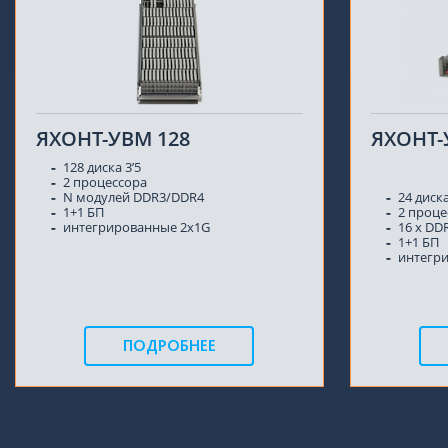
ЯХОНТ-УВМ 128
ЯХОНТ-
128 диска 3’5
2 процессора
N модулей DDR3/DDR4
24 диска
1+1 БП
2 проце
интегрированные 2x1G
16 x DD
1+1 БП
интегр
ПОДРОБНЕЕ