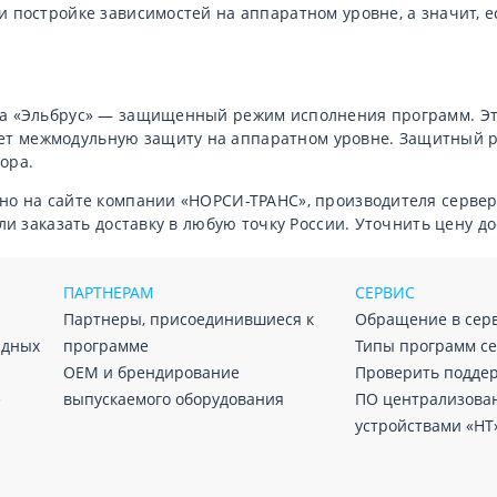
 постройке зависимостей на аппаратном уровне, а значит, 
а «Эльбрус» — защищенный режим исполнения программ. Это
 межмодульную защиту на аппаратном уровне. Защитный ре
ора.
но на сайте компании «НОРСИ-ТРАНС», производителя сервер
или заказать доставку в любую точку России. Уточнить цену 
ПАРТНЕРАМ
СЕРВИС
Партнеры, присоединившиеся к
Обращение в сер
адных
программе
Типы программ с
ОЕМ и брендирование
Проверить подде
е
выпускаемого оборудования
ПО централизова
устройствами «НТ