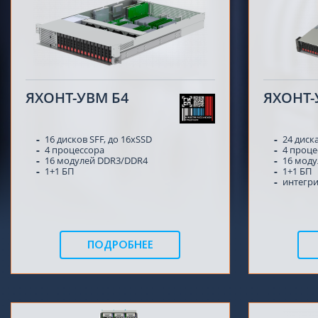
ЯХОНТ-УВМ Б4
ЯХОНТ-
16 дисков SFF, до 16xSSD
24 диска
4 процессора
4 проце
16 модулей DDR3/DDR4
16 моду
1+1 БП
1+1 БП
интегр
ПОДРОБНЕЕ