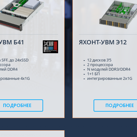
УВМ Б41
ЯХОНТ-УВМ Э12
 SFF, до 24xSSD
12 дисков 3’5
ссора
2 процессора
лей DDR4
N модулей DDR3/DDR4
1+1 БП
ированные 4x1G
интегрированные 2x1G
ПОДРОБНЕЕ
ПОДРОБНЕЕ