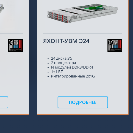
ЯХОНТ-УВМ Э24
24 диска 3’5
2 процессора
N модулей DDR3/DDR4
1+1 БП
интегрированные 2x1G
ПОДРОБНЕЕ