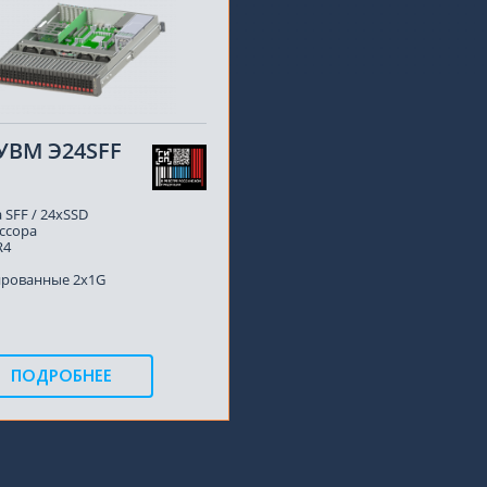
УВМ Э24SFF
 SFF / 24xSSD
ссора
R4
ированные 2x1G
ПОДРОБНЕЕ