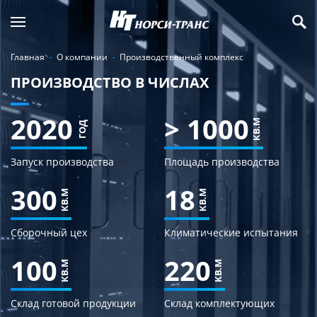
Главная
О компании
Производственный комплекс
ПРОИЗВОДСТВО В ЧИСЛАХ
2020
> 1000
КВ.М
ГОД
Запуск производства
Площадь производства
300
18
КВ.М
КВ.М
Сборочный цех
Климатические испытания
100
220
КВ.М
КВ.М
Склад готовой продукции
Склад комплектующих