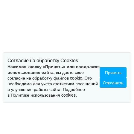
Согласие на обработку Cookies
Нажимая кнопку «Принять» или продолжая
использование сайта
, вы даете свое
Принять
согласие на обработку файлов cookie. Это
Отклонить
необходимо для учета статистики посещений
и улучшения работы сайта. Подробнее
ОПИСАНИЕ
в
Политике использования cookies
.
Сервер НИКА.466533.452 Паладин-МШУ G2 –
многомодульное серверное шасси на воздушном
охлаждении. Шасси содержит до четырех
двухпроцессорных модулей в различных комбинациях,
каждый модуль с поддержкой горячей замены (без