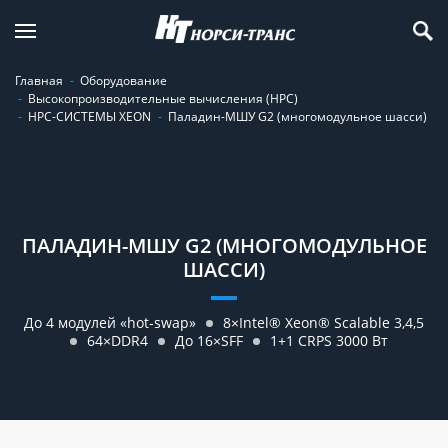
Главная
Оборудование
Высокопроизводительные вычисления (HPC)
HPC-СИСТЕМЫ XEON
Паладин-МШУ G2 (многомодульное шасси)
ПАЛАДИН-МШУ G2 (МНОГОМОДУЛЬНОЕ
ШАССИ)
До 4 модулей «hot-swap»
8×Intel® Xeon® Scalable 3,4,5
64×DDR4
До 16×SFF
1+1 CRPS 3000 Вт