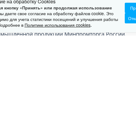
ие на обработку Cookies
АРАКТЕРИСТИКИ
ГАРАНТИЯ
СЕРТИФИКАТ
я кнопку «Принять» или продолжая использование
Пр
 вы даете свое согласие на обработку файлов cookie. Это
Отк
имо для учета статистики посещений и улучшения работы
Подробнее в
Политике использования cookies
.
ромышленной продукции Минпромторга России.
обеспечивающий баланс между требованиями по установк