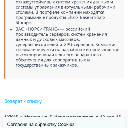
отказоустойчивых систем хранения данных и
системы управления виртуальными рабочими
столами. В портфеле компании находятся
программные продукты Sharx Base и Sharx
Storage.
ЗАО «НОРСИ-ТРАНС» — российский
производитель серверов, систем хранения
данных и дисковых массивов,
супервычислителей и GPU-серверов. Компания
специализируется на разработке и производстве
высокопроизводительного аппаратного
обеспечения для корпоративных и
государственных заказчиков.
Возврат к списку
127015,
г. Москва,
ул. Б. Новодмитровская, д. 12, стр. 15,
Тел:
(495) 748-74-83
info@norsi-trans.ru
Согласие на обработку Cookies