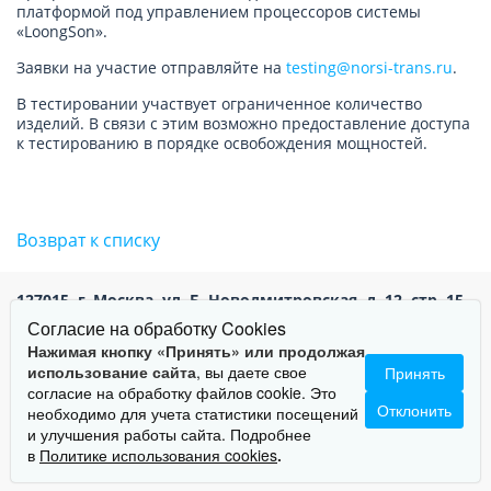
платформой под управлением процессоров системы
«LoongSon».
Заявки на участие отправляйте на
testing@norsi-trans.ru
.
В тестировании участвует ограниченное количество
изделий. В связи с этим возможно предоставление доступа
к тестированию в порядке освобождения мощностей.
Возврат к списку
127015,
г. Москва,
ул. Б. Новодмитровская, д. 12, стр. 15,
Тел:
(495) 748-74-83
info@norsi-trans.ru
Согласие на обработку Cookies
Нажимая кнопку «Принять» или продолжая
©1996-2026 ЗАО «НОРСИ-ТРАНС» Никакая информация с данного
использование сайта
, вы даете свое
Принять
сайта не может быть скопирована, распространена либо передана
согласие на обработку файлов cookie. Это
Отклонить
необходимо для учета статистики посещений
любым способом для коммерческого использования без письменного
и улучшения работы сайта. Подробнее
согласия правообладателя.
в
Политике использования cookies
.
Сделано в Burbon.ru