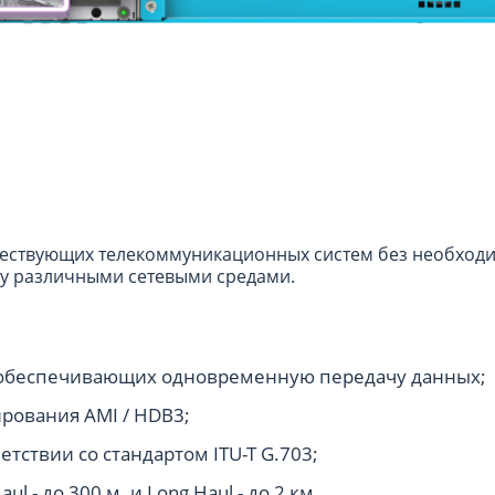
ществующих телекоммуникационных систем без необход
у различными сетевыми средами.
, обеспечивающих одновременную передачу данных;
рования AMI / HDB3;
тствии со стандартом ITU-T G.703;
 - до 300 м. и Long Haul - до 2 км.