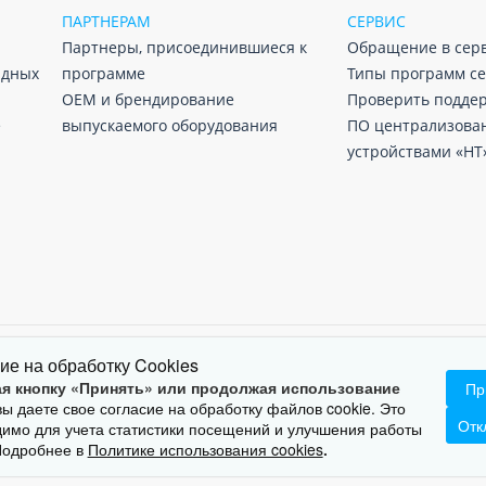
ПАРТНЕРАМ
СЕРВИС
Партнеры, присоединившиеся к
Обращение в сер
адных
программе
Типы программ с
ОЕМ и брендирование
Проверить подде
е
выпускаемого оборудования
ПО централизова
устройствами «НТ
ие на обработку Cookies
Тел:
(495) 748-74-83
info@norsi-trans.ru
я кнопку «Принять» или продолжая использование
Пр
 вы даете свое согласие на обработку файлов cookie. Это
а не может быть скопирована, распространена либо передана любым спо
Отк
имо для учета статистики посещений и улучшения работы
Подробнее в
Политике использования cookies
.